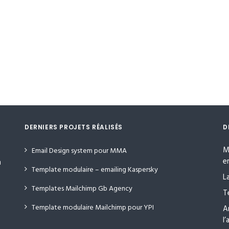
DERNIERS PROJETS RÉALISÉS
D
M
Email Design system pour MMA
e
n
Template modulaire – emailing Kaspersky
L
Templates Mailchimp Gb Agency
T
Template modulaire Mailchimp pour YPI
A
l