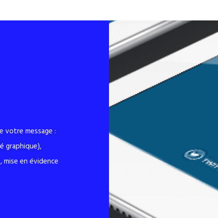
re votre message :
é graphique),
ité, mise en évidence