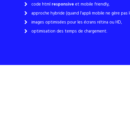
code html
responsive
et mobile friendly,
approche hybride (quand l'appli mobile ne gère pas 
images optimisées pour les écrans rétina ou HD,
optimisation des temps de chargement.