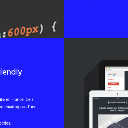
iendly
ile
en France. Cela
un emailing ou d’une
biles,