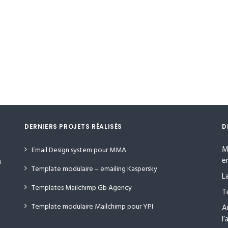
DERNIERS PROJETS RÉALISÉS
D
M
Email Design system pour MMA
e
n
Template modulaire – emailing Kaspersky
L
Templates Mailchimp Gb Agency
T
Template modulaire Mailchimp pour YPI
A
l