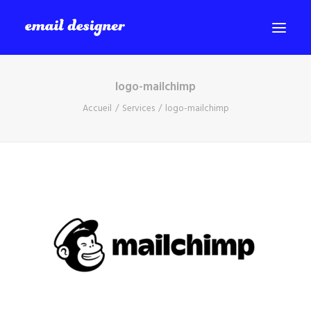
logo-mailchimp
SERVICES
Accueil
Services
logo-mailchimp
PORTFOLIO
BLOG
A PROPOS
CONTACT
Recherche