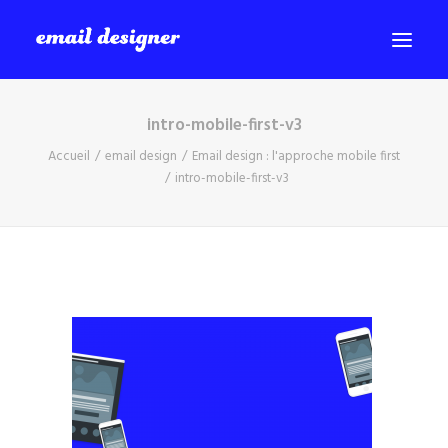
intro-mobile-first-v3
SERVICES
Accueil
email design
Email design : l'approche mobile first
PORTFOLIO
intro-mobile-first-v3
BLOG
A PROPOS
CONTACT
Recherche