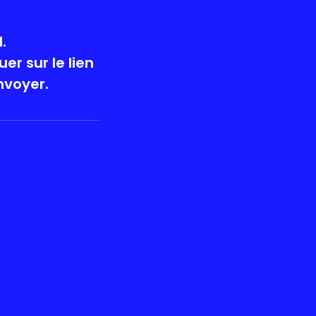
.
er sur le lien
nvoyer.