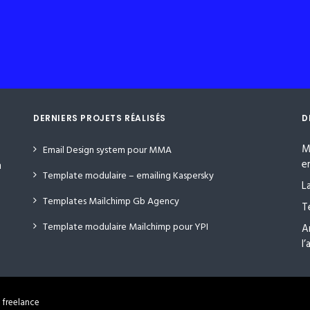
DERNIERS PROJETS RÉALISÉS
D
M
Email Design system pour MMA
e
n
Template modulaire – emailing Kaspersky
L
Templates Mailchimp Gb Agency
T
Template modulaire Mailchimp pour YPI
A
l
 freelance