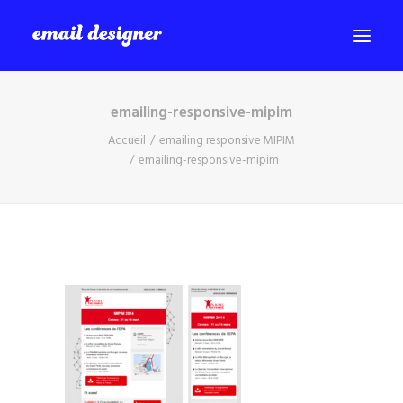
emailing-responsive-mipim
SERVICES
Accueil
emailing responsive MIPIM
PORTFOLIO
emailing-responsive-mipim
BLOG
A PROPOS
CONTACT
Recherche