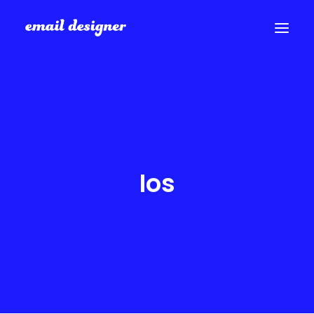
SERVICES
PORTFOLIO
BLOG
A PROPOS
Ios
CONTACT
Recherche